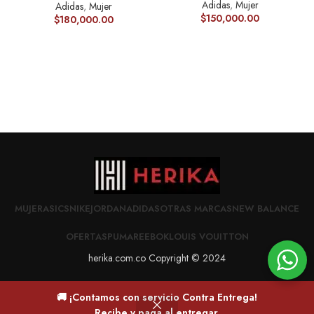
Adidas
,
Mujer
Adidas
,
Mujer
$
150,000.00
$
180,000.00
MUJER
ASICS
NIKE
JORDAN
ADIDAS
OTRAS MARCAS
NEW BALANCE
OFERTAS
PUMA
REEBOK
LOUIS VOUITTON
herika.com.co Copyright © 2024
🚚 ¡Contamos con servicio Contra Entrega!
0
Recibe y paga al entregar.