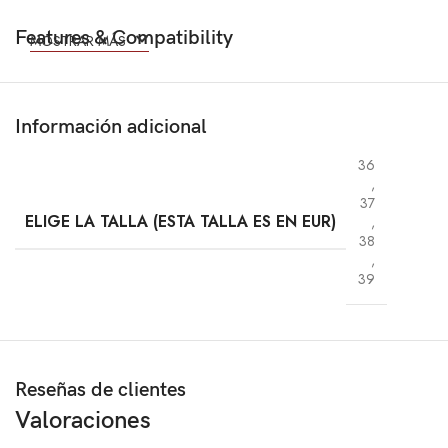
Features & Compatibility
MOSTRAR MÁS
Información adicional
36
,
37
ELIGE LA TALLA (ESTA TALLA ES EN EUR)
,
38
,
39
Reseñas de clientes
Valoraciones