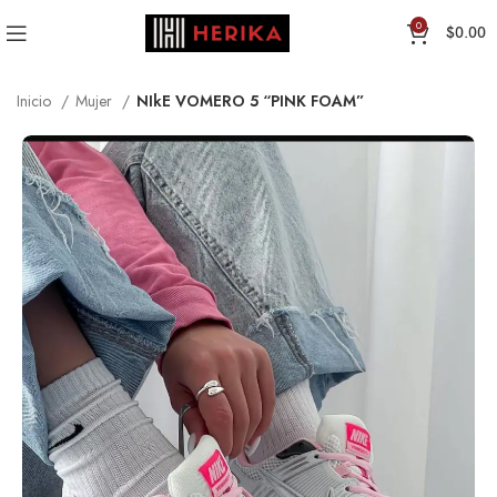
0
$
0.00
Inicio
Mujer
NIkE VOMERO 5 “PINK FOAM”