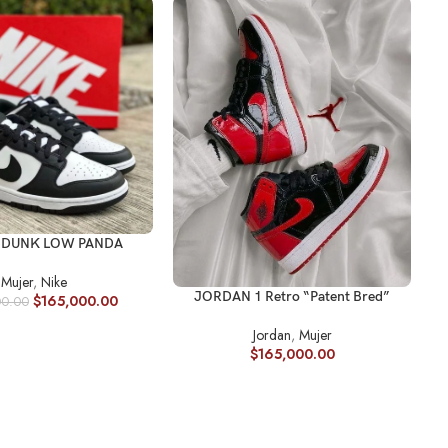
R OPCIONES
B DUNK LOW PANDA
Mujer
,
Nike
SELECCIONAR OPCIONES
JORDAN 1 Retro “Patent Bred”
$
165,000.00
00.00
SE
Jordan
,
Mujer
$
165,000.00