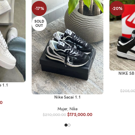
-17%
-20%
SOLD
OUT
SELECCIONA
NIKE S
ES
 1.1
$
205,0
SELECCIONAR OPCIONES
Nike Sacai 1.1
0
Mujer
,
Nike
$
175,000.00
$
210,000.00