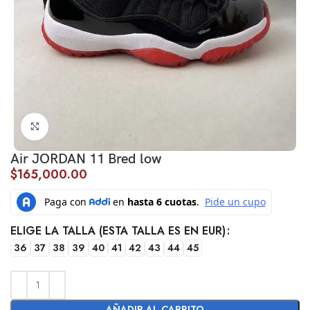
Click to enlarge
Air JORDAN 11 Bred low
$
165,000.00
ELIGE LA TALLA (ESTA TALLA ES EN EUR)
36
37
38
39
40
41
42
43
44
45
AÑADIR AL CARRITO