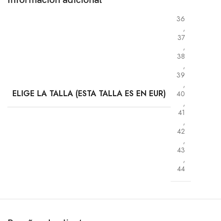
36
,
37
,
38
,
39
,
ELIGE LA TALLA (ESTA TALLA ES EN EUR)
40
,
41
,
42
,
43
,
44