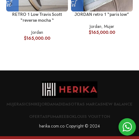
RETRO 1 Low Travis Scott
JORDAN retro 1 “paris low”
“reverse mocha “
Jordan
,
Mujer
J
Jordan
$
165,000.00
$
165,000.00
MUJER
ASICS
NIKE
JORDAN
ADIDAS
OTRAS MARCAS
NEW BALANCE
OFERTAS
PUMA
REEBOK
LOUIS VOUITTON
herika.com.co Copyright © 2024