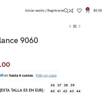
0
Iniciar sesión / Registrarse
$
0.00
ance 9060
.00
36
37
38
39
(ESTA TALLA ES EN EUR)
40
41
42
43
44