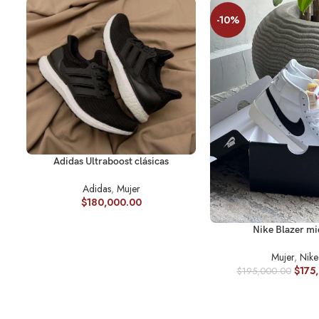
-10%
SELECCIONAR OPCIONES
Adidas Ultraboost clásicas
Adidas
,
Mujer
$
180,000.00
SELECCIONAR OPCION
Nike Blazer mi
Mujer
,
Nike
$
175
$
195,000.00