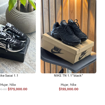
SE
R OPCIONES
SELECCIONAR OPCIONES
ike Sacai 1.1
NIKE TN 1.1”black”
Mujer
,
Nike
Mujer
,
Nike
$
175,000.00
$
155,000.00
00.00