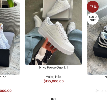
-17%
SOLD
OUT
SELECCIONAR OPCIONES
Nike Force One 1.1
Mujer
,
Nike
ES
SELECCIONA
d 77
N
$
155,000.00
,000.00
$
210,0