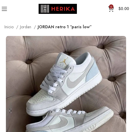
0
$
0.00
Inicio
Jordan
JORDAN retro 1 “paris low”