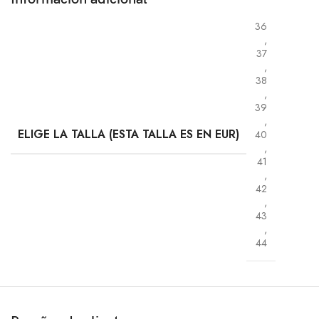
36
,
37
,
38
,
39
,
ELIGE LA TALLA (ESTA TALLA ES EN EUR)
40
,
41
,
42
,
43
,
44