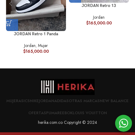
JORDAN Retro 13
Jordan
$
165,000.00
JORDAN Retro 1 Panda
Jordan
,
Mujer
$
165,000.00
MUJER
ASICS
NIKE
JORDAN
ADIDAS
OTRAS MARCAS
NEW BALANCE
OFERTAS
PUMA
REEBOK
LOUIS VOUITTON
herika.com.co Copyright © 2024