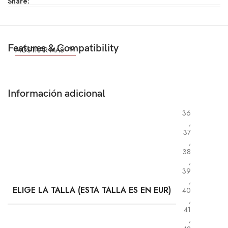
Share:
Features & Compatibility
MOSTRAR MÁS
Información adicional
36
,
37
,
38
,
39
,
ELIGE LA TALLA (ESTA TALLA ES EN EUR)
40
,
41
,