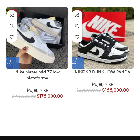
-10%
-20%
Nike blazer mid 77 low
NIKE SB DUNK LOW PANDA
plataforma
Mujer
,
Nike
Mujer
,
Nike
$
165,000.00
$
205,000.00
$
175,000.00
$
195,000.00