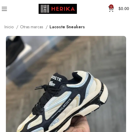
0
$
0.00
Inicio
Otras marcas
Lacoste Sneakers