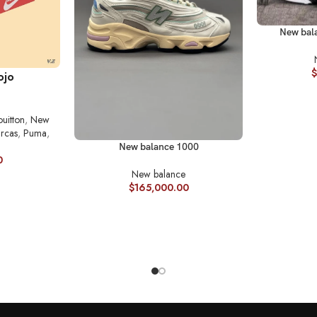
SELECCIONA
New bal
$
ES
ojo
ouitton
,
New
rcas
,
Puma
,
SELECCIONAR OPCIONES
New balance 1000
0
New balance
$
165,000.00