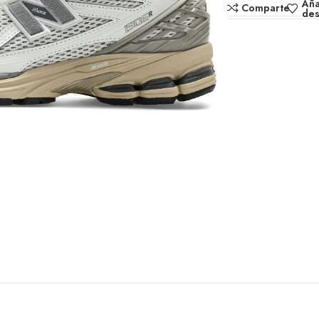
Aña
Comparte
de