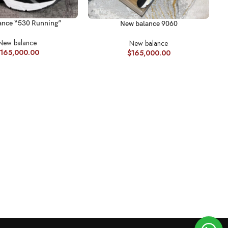
R OPCIONES
SELECCIONAR OPCIONES
ance “530 Running”
New balance 9060
New balance
New balance
165,000.00
$
165,000.00
SE