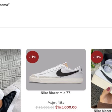
forma”
-11%
-10%
SELECCIONAR OPCIONES
Nike Blazer mid 77.
Mujer
,
Nike
$
165,000.00
$
185,000.00
SELECCIONA
Nike blazer