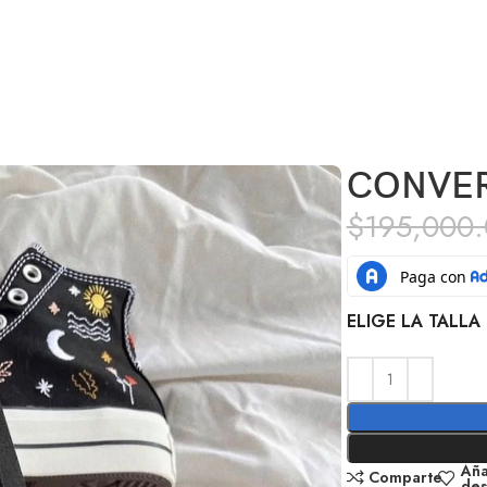
CONVER
$
195,000
ELIGE LA TALLA 
Aña
Comparte
de