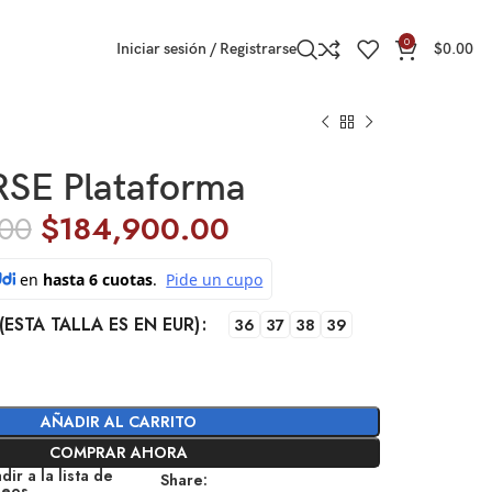
0
Iniciar sesión / Registrarse
$
0.00
SE Plataforma
.00
$
184,900.00
(ESTA TALLA ES EN EUR)
36
37
38
39
AÑADIR AL CARRITO
COMPRAR AHORA
dir a la lista de
Share:
seos