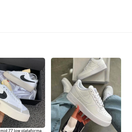
R OPCIONES
SE
 mid 77 low plataforma