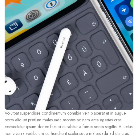
Volutpat suspendisse condimentum conubia velit placerat at in augue
porta aliquet pretium malesuada montes ac nam ante egestas cras
consectetur ipsum donec facilisi curabitur a fames sociis sagittis. A luctus
non viverra vestibulum eu hendrerit scelerisque malesuada ad dis cras