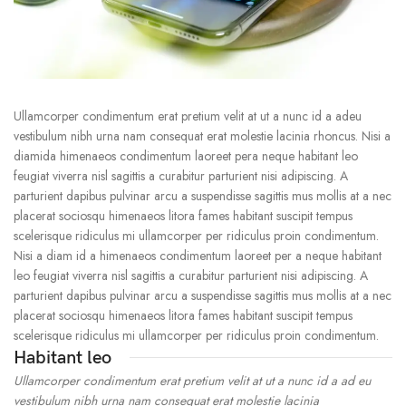
Ullamcorper condimentum erat pretium velit at ut a nunc id a adeu
vestibulum nibh urna nam consequat erat molestie lacinia rhoncus. Nisi a
diamida himenaeos condimentum laoreet pera neque habitant leo
feugiat viverra nisl sagittis a curabitur parturient nisi adipiscing. A
parturient dapibus pulvinar arcu a suspendisse sagittis mus mollis at a nec
placerat sociosqu himenaeos litora fames habitant suscipit tempus
scelerisque ridiculus mi ullamcorper per ridiculus proin condimentum.
Nisi a diam id a himenaeos condimentum laoreet per a neque habitant
leo feugiat viverra nisl sagittis a curabitur parturient nisi adipiscing. A
parturient dapibus pulvinar arcu a suspendisse sagittis mus mollis at a nec
placerat sociosqu himenaeos litora fames habitant suscipit tempus
scelerisque ridiculus mi ullamcorper per ridiculus proin condimentum.
Habitant leo
Ullamcorper condimentum erat pretium velit at ut a nunc id a ad eu
vestibulum nibh urna nam consequat erat molestie lacinia