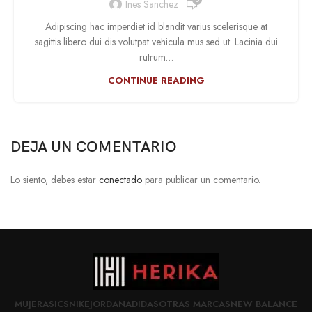
Ines Sanchez
Adipiscing hac imperdiet id blandit varius scelerisque at
sagittis libero dui dis volutpat vehicula mus sed ut. Lacinia dui
rutrum…
CONTINUE READING
DEJA UN COMENTARIO
Lo siento, debes estar
conectado
para publicar un comentario.
MUJER
ASICS
NIKE
JORDAN
ADIDAS
OTRAS MARCAS
NEW BALANCE