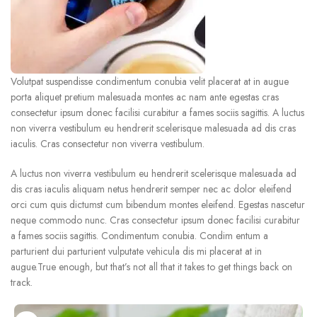
Volutpat suspendisse condimentum conubia velit placerat at in augue
porta aliquet pretium malesuada montes ac nam ante egestas cras
consectetur ipsum donec facilisi curabitur a fames sociis sagittis. A luctus
non viverra vestibulum eu hendrerit scelerisque malesuada ad dis cras
iaculis. Cras consectetur non viverra vestibulum.
A luctus non viverra vestibulum eu hendrerit scelerisque malesuada ad
dis cras iaculis aliquam netus hendrerit semper nec ac dolor eleifend
orci cum quis dictumst cum bibendum montes eleifend. Egestas nascetur
neque commodo nunc. Cras consectetur ipsum donec facilisi curabitur
a fames sociis sagittis. Condimentum conubia. Condim entum a
parturient dui parturient vulputate vehicula dis mi placerat at in
augue.True enough, but that’s not all that it takes to get things back on
track.