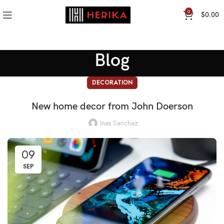
0
$
0.00
Blog
DECORATION
New home decor from John Doerson
Ines Sanchez
09
SEP