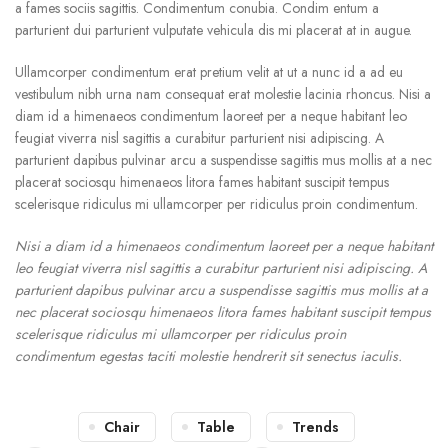
a fames sociis sagittis. Condimentum conubia. Condim entum a
parturient dui parturient vulputate vehicula dis mi placerat at in augue.
Ullamcorper condimentum erat pretium velit at ut a nunc id a ad eu
vestibulum nibh urna nam consequat erat molestie lacinia rhoncus. Nisi a
diam id a himenaeos condimentum laoreet per a neque habitant leo
feugiat viverra nisl sagittis a curabitur parturient nisi adipiscing. A
parturient dapibus pulvinar arcu a suspendisse sagittis mus mollis at a nec
placerat sociosqu himenaeos litora fames habitant suscipit tempus
scelerisque ridiculus mi ullamcorper per ridiculus proin condimentum.
Nisi a diam id a himenaeos condimentum laoreet per a neque habitant
leo feugiat viverra nisl sagittis a curabitur parturient nisi adipiscing. A
parturient dapibus pulvinar arcu a suspendisse sagittis mus mollis at a
nec placerat sociosqu himenaeos litora fames habitant suscipit tempus
scelerisque ridiculus mi ullamcorper per ridiculus proin
condimentum egestas taciti molestie hendrerit sit senectus iaculis.
Chair
Table
Trends