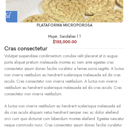
PLATAFORMA MICROPOROSA
Mujer
,
Sandalias 1.1
$
155,000.00
Cras consectetur
Volutpat suspendisse condimentum conubia velit placerat at in augue
porta aliquet pretium malesuada montes ac nam ante egestas cras
consectetur ipsum donec facilisi curabitur a fames sociis sagittis. A luctus
non viverra vestibulum eu hendrerit scelerisque malesuada ad dis cras
iaculis. Cras consectetur non viverra vestibulum. A luctus non viverra
vestibulum eu hendrerit scelerisque malesuada ad dis cras iaculis. Cras
consectetur non viverra vestibulum.
A luctus non viverra vestibulum eu hendrerit scelerisque malesuada ad
dis cras iaculis aliquam netus hendrerit semper nec ac dolor eleifend
orci cum quis dictumst cum bibendum montes eleifend. Egestas nascetur
neque commodo nunc. Cras consectetur ipsum donec facilisi curabitur