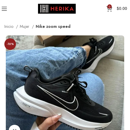
0
$
0.00
Inicio
Mujer
Nike zoom speed
-10%