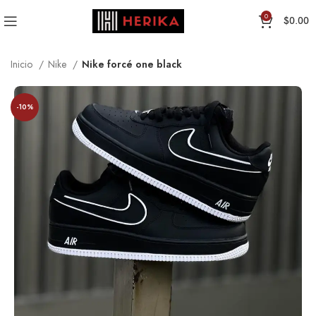
0
$
0.00
Inicio
Nike
Nike forcé one black
-10%