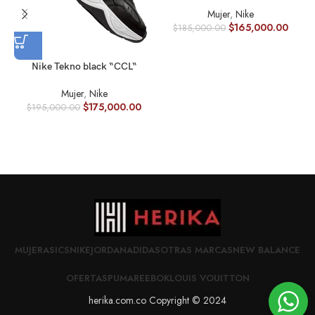
Mujer
,
Nike
$
165,000.00
$
185,000.00
Nike Tekno black “CCL“
Mujer
,
Nike
$
175,000.00
$
195,000.00
MUJER
ASICS
NIKE
JORDAN
ADIDAS
OTRAS MARCAS
NEW BALANCE
OFERTAS
PUMA
REEBOK
LOUIS VOUITTON
herika.com.co Copyright © 2024