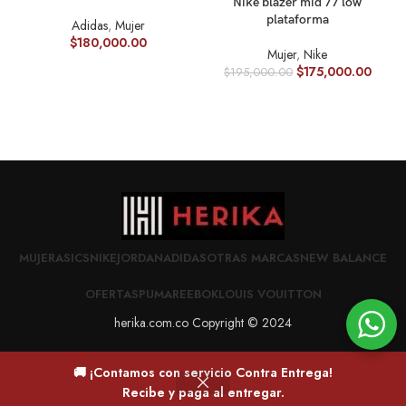
Nike blazer mid 77 low
plataforma
Adidas
,
Mujer
$
180,000.00
Mujer
,
Nike
$
175,000.00
$
195,000.00
MUJER
ASICS
NIKE
JORDAN
ADIDAS
OTRAS MARCAS
NEW BALANCE
OFERTAS
PUMA
REEBOK
LOUIS VOUITTON
herika.com.co Copyright © 2024
🚚 ¡Contamos con servicio Contra Entrega!
0
Recibe y paga al entregar.
Deseos
Carrito
Mi cuenta
Home