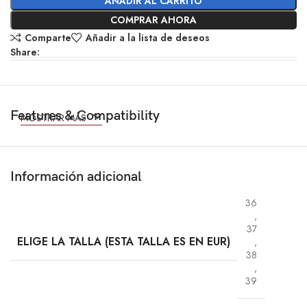
AÑADIR AL CARRITO
COMPRAR AHORA
Comparte
Añadir a la lista de deseos
Share:
Features & Compatibility
MOSTRAR MÁS
Información adicional
36
,
37
ELIGE LA TALLA (ESTA TALLA ES EN EUR)
,
38
,
39