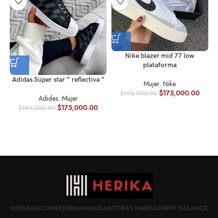
Nike blazer mid 77 low
plataforma
Adidas Súper star “ reflectiva “
Mujer
,
Nike
$
175,000.00
$
195,000.00
Adidas
,
Mujer
$
175,000.00
$
180,000.00
MUJER
ASICS
NIKE
JORDAN
ADIDAS
OTRAS MARCAS
NEW BALANCE