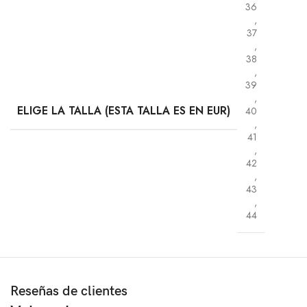
36
,
37
,
38
,
39
,
ELIGE LA TALLA (ESTA TALLA ES EN EUR)
40
,
41
,
42
,
43
,
44
Reseñas de clientes