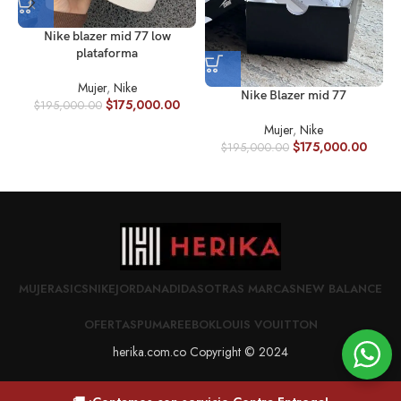
Nike blazer mid 77 low
plataforma
Mujer
,
Nike
Nike Blazer mid 77
$
175,000.00
$
195,000.00
Mujer
,
Nike
$
175,000.00
$
195,000.00
MUJER
ASICS
NIKE
JORDAN
ADIDAS
OTRAS MARCAS
NEW BALANCE
OFERTAS
PUMA
REEBOK
LOUIS VOUITTON
herika.com.co Copyright © 2024