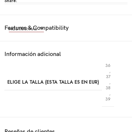
Share:
Features & Compatibility
MOSTRAR MÁS
Información adicional
36
,
37
ELIGE LA TALLA (ESTA TALLA ES EN EUR)
,
38
,
39
Reseñas de clientes