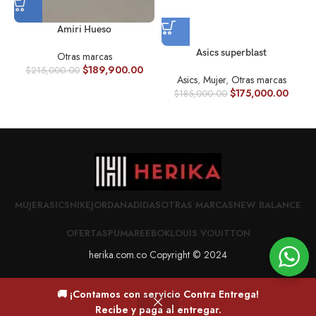
Amiri Hueso
Asics superblast
Otras marcas
$
189,900.00
$
215,000.00
Asics
,
Mujer
,
Otras marcas
$
175,000.00
$
185,000.00
MUJER
ASICS
NIKE
JORDAN
ADIDAS
OTRAS MARCAS
NEW BALANCE
OFERTAS
PUMA
REEBOK
LOUIS VOUITTON
herika.com.co Copyright © 2024
🚚 ¡Contamos con servicio Contra Entrega!
0
Recibe y paga al entregar.
Deseos
Carrito
Mi cuenta
Home