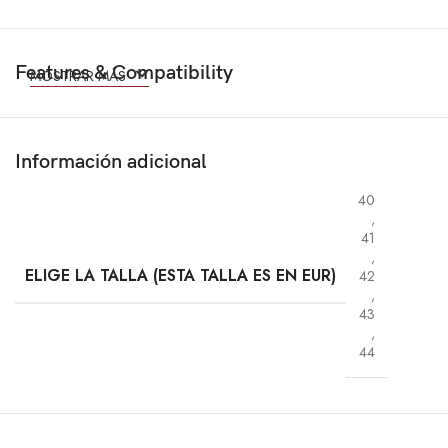
Features & Compatibility
MOSTRAR MÁS
Información adicional
40
,
41
,
ELIGE LA TALLA (ESTA TALLA ES EN EUR)
42
,
43
,
44