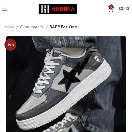
0
$
0.00
Inicio
Otras marcas
BAPE For One
-10%