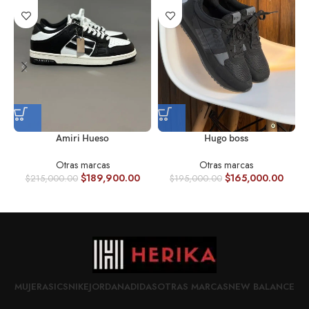
Amiri Hueso
Hugo boss
Otras marcas
Otras marcas
$
189,900.00
$
165,000.00
$
215,000.00
$
195,000.00
MUJER
ASICS
NIKE
JORDAN
ADIDAS
OTRAS MARCAS
NEW BALANCE