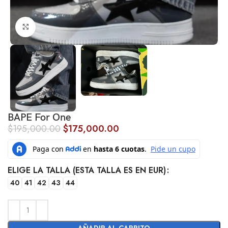
Click to enlarge
BAPE For One
$
195,000.00
$
175,000.00
ELIGE LA TALLA (ESTA TALLA ES EN EUR)
40
41
42
43
44
AÑADIR AL CARRITO