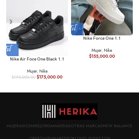
Nike Force One 1.1
Mujer
,
Nike
$
155,000.00
Nike Air Foce One Black 1.1
Mujer
,
Nike
$
175,000.00
$
195,000.00
MUJER
ASICS
NIKE
JORDAN
ADIDAS
OTRAS MARCAS
NEW BALANCE
OFERTAS
PUMA
REEBOK
LOUIS VOUITTON