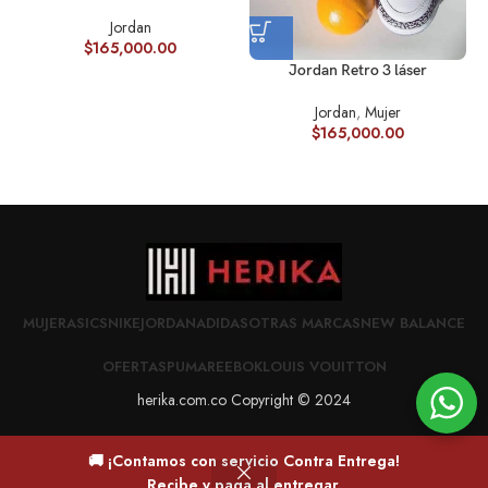
Jordan
$
165,000.00
J
Jordan Retro 3 láser
Jordan
,
Mujer
$
165,000.00
MUJER
ASICS
NIKE
JORDAN
ADIDAS
OTRAS MARCAS
NEW BALANCE
OFERTAS
PUMA
REEBOK
LOUIS VOUITTON
herika.com.co Copyright © 2024
🚚 ¡Contamos con servicio Contra Entrega!
0
Recibe y paga al entregar.