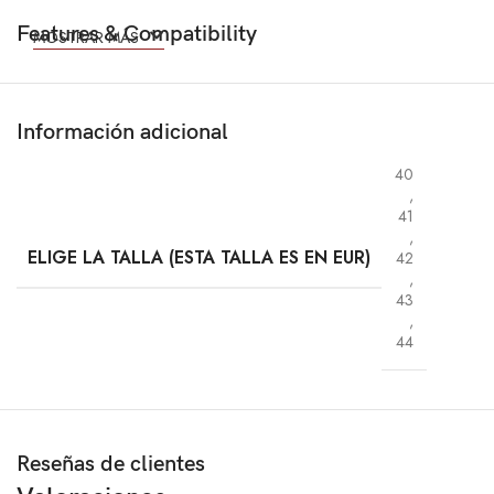
Features & Compatibility
MOSTRAR MÁS
Información adicional
40
,
41
,
ELIGE LA TALLA (ESTA TALLA ES EN EUR)
42
,
43
,
44
Reseñas de clientes