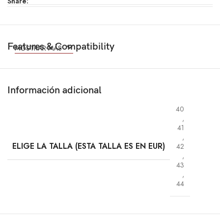
Share:
Features & Compatibility
MOSTRAR MÁS
Información adicional
40
,
41
,
ELIGE LA TALLA (ESTA TALLA ES EN EUR)
42
,
43
,
44