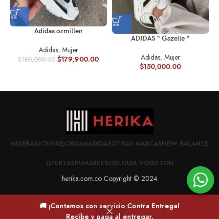
Adidas ozmillen
ADIDAS “ Gazelle “
Adidas
,
Mujer
Adidas
,
Mujer
$
179,900.00
$
180,000.00
$
150,000.00
MUJER
ASICS
NIKE
JORDAN
ADIDAS
OTRAS MARCAS
NEW BALANCE
OFERTAS
PUMA
REEBOK
LOUIS VOUITTON
herika.com.co Copyright © 2024
🚚 ¡Contamos con servicio Contra Entrega!
0
Recibe y paga al entregar.