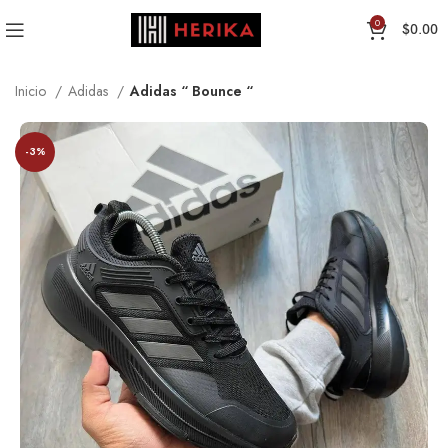
0
$
0.00
Inicio
Adidas
Adidas “ Bounce “
-3%