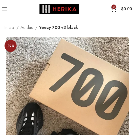
0
$
0.00
Inicio
Adidas
Yeezy 700 v3 black
-10%