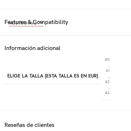
Features & Compatibility
MOSTRAR MÁS
Información adicional
40
,
41
ELIGE LA TALLA (ESTA TALLA ES EN EUR)
,
42
,
43
Reseñas de clientes