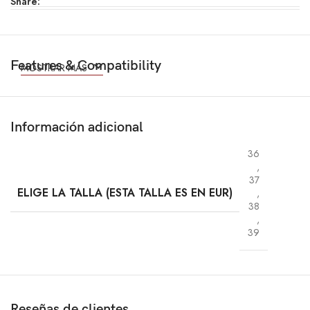
Share:
Features & Compatibility
MOSTRAR MÁS
Información adicional
36
,
37
ELIGE LA TALLA (ESTA TALLA ES EN EUR)
,
38
,
39
Reseñas de clientes