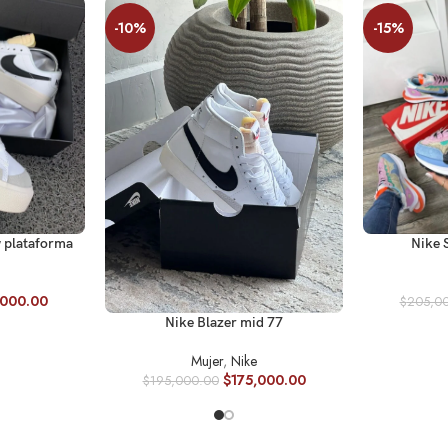
-10%
-15%
ES
SELECCIONA
w plataforma
Nike S
,000.00
$
205,0
SELECCIONAR OPCIONES
Nike Blazer mid 77
Mujer
,
Nike
$
175,000.00
$
195,000.00