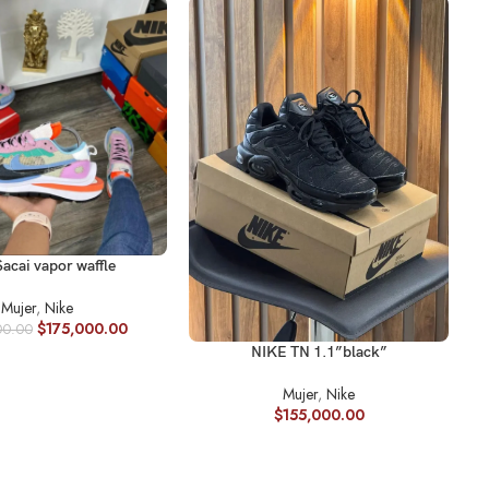
R OPCIONES
SE
acai vapor waffle
Mujer
,
Nike
$
175,000.00
00.00
SELECCIONAR OPCIONES
NIKE TN 1.1”black”
Mujer
,
Nike
$
155,000.00