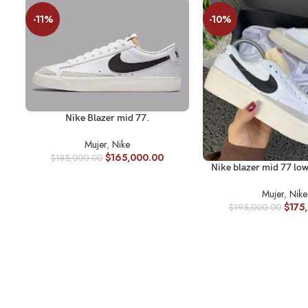
-11%
-10%
SELECCIONAR OPCIONES
Nike Blazer mid 77.
Mujer
,
Nike
$
165,000.00
$
185,000.00
SELECCIONAR OPCION
Nike blazer mid 77 lo
Mujer
,
Nike
$
175
$
195,000.00