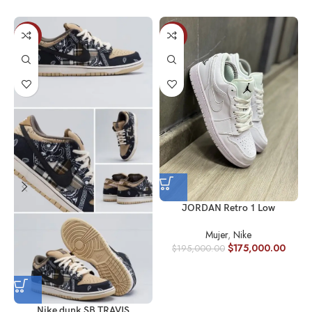
-15%
-10%
JORDAN Retro 1 Low
Mujer
,
Nike
$
175,000.00
$
195,000.00
Nike dunk SB TRAVIS