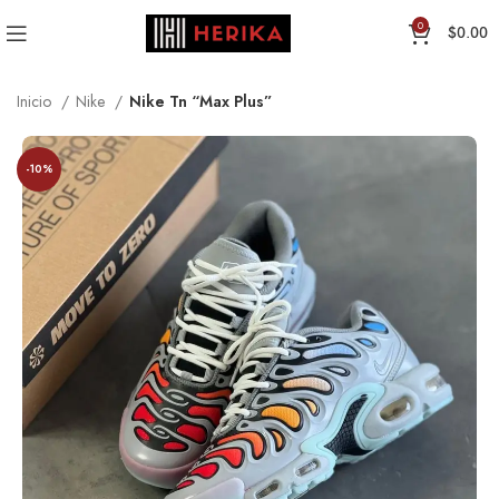
0
$
0.00
Inicio
Nike
Nike Tn “Max Plus”
-10%