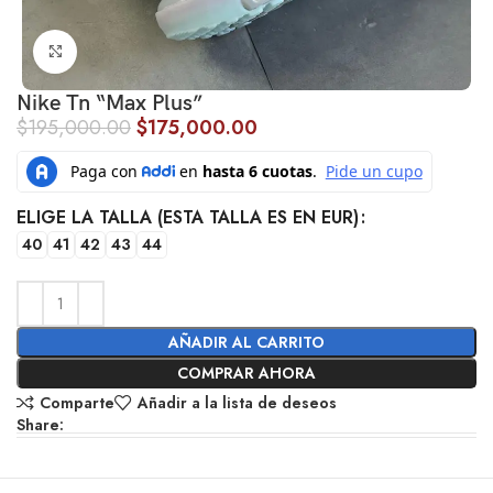
Click to enlarge
Nike Tn “Max Plus”
$
195,000.00
$
175,000.00
ELIGE LA TALLA (ESTA TALLA ES EN EUR)
40
41
42
43
44
AÑADIR AL CARRITO
COMPRAR AHORA
Comparte
Añadir a la lista de deseos
Share: