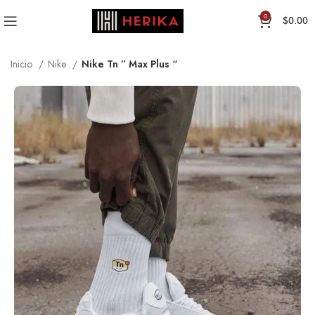
0
$
0.00
Inicio
Nike
Nike Tn ” Max Plus “