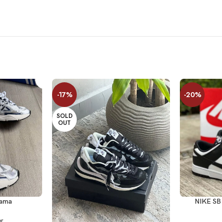
-17%
-20%
SOLD
OUT
ES
SELECCIONA
dama
NIKE S
r