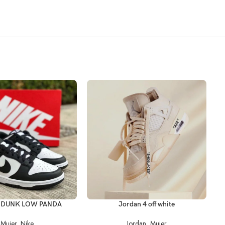
R OPCIONES
SELECCIONAR OPCIONES
B DUNK LOW PANDA
Jordan 4 off white
Mujer
,
Nike
Jordan
,
Mujer