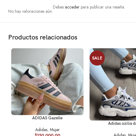
Debes
acceder
para publicar una reseña.
No hay valoraciones aún.
Productos relacionados
SALE
SELECCIONAR OPCIONES
ADIDAS Gazelle
SELECCIONAR OPCION
Adidas ozilia 
Adidas
,
Mujer
Adidas
,
Muje
$
150,000.00