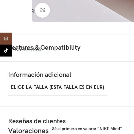
Click to enlarge
Instagram
Features & Compatibility
MOSTRAR MÁS
TikTok
Información adicional
ELIGE LA TALLA (ESTA TALLA ES EN EUR)
Reseñas de clientes
Sé el primero en valorar “NIKE Mind”
Valoraciones