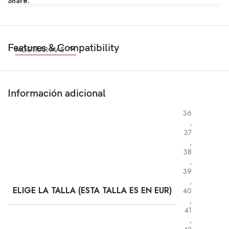
Share:
Features & Compatibility
MOSTRAR MÁS
Información adicional
36
,
37
,
38
,
39
,
ELIGE LA TALLA (ESTA TALLA ES EN EUR)
40
,
41
,