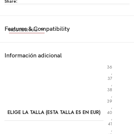
Share:
Features & Compatibility
MOSTRAR MÁS
Información adicional
36
,
37
,
38
,
39
,
ELIGE LA TALLA (ESTA TALLA ES EN EUR)
40
,
41
,