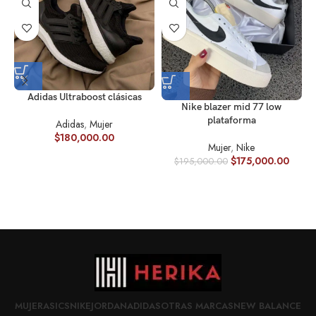
Adidas Ultraboost clásicas
Nike blazer mid 77 low
plataforma
Adidas
,
Mujer
$
180,000.00
Mujer
,
Nike
$
175,000.00
$
195,000.00
MUJER
ASICS
NIKE
JORDAN
ADIDAS
OTRAS MARCAS
NEW BALANCE