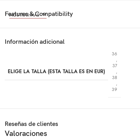
Features & Compatibility
MOSTRAR MÁS
Información adicional
36
,
37
ELIGE LA TALLA (ESTA TALLA ES EN EUR)
,
38
,
39
Reseñas de clientes
Valoraciones