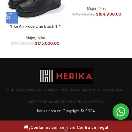
Mujer
,
Nike
$
184,900.00
$
195,000.00
Nike Air Foce One Black 1.1
Mujer
,
Nike
$
175,000.00
$
195,000.00
MUJER
ASICS
NIKE
JORDAN
ADIDAS
OTRAS MARCAS
NEW BALANCE
OFERTAS
PUMA
REEBOK
LOUIS VOUITTON
herika.com.co Copyright © 2024
🚚 ¡Contamos con servicio Contra Entrega!
0