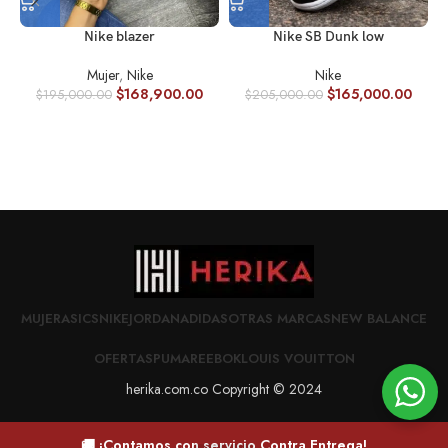
Nike blazer
Nike SB Dunk low
Mujer
,
Nike
Nike
$
168,900.00
$
165,000.00
$
195,000.00
$
205,000.00
MUJER
ASICS
NIKE
JORDAN
ADIDAS
OTRAS MARCAS
NEW BALANCE
OFERTAS
PUMA
REEBOK
LOUIS VOUITTON
herika.com.co Copyright © 2024
🚚 ¡Contamos con servicio Contra Entrega!
0