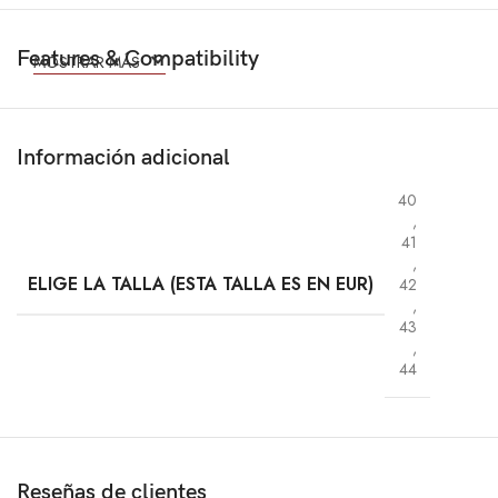
Features & Compatibility
MOSTRAR MÁS
Información adicional
40
,
41
,
ELIGE LA TALLA (ESTA TALLA ES EN EUR)
42
,
43
,
44
Reseñas de clientes