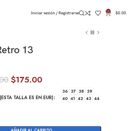
0
Iniciar sesión / Registrarse
$
0.00
etro 13
.00
$
175.00
36
37
38
39
(ESTA TALLA ES EN EUR)
40
41
42
43
44
AÑADIR AL CARRITO