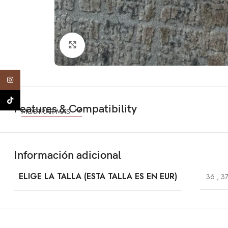
Click to enlarge
Instagram
TikTok
Features & Compatibility
MOSTRAR MÁS
Información adicional
ELIGE LA TALLA (ESTA TALLA ES EN EUR)
36
,
3