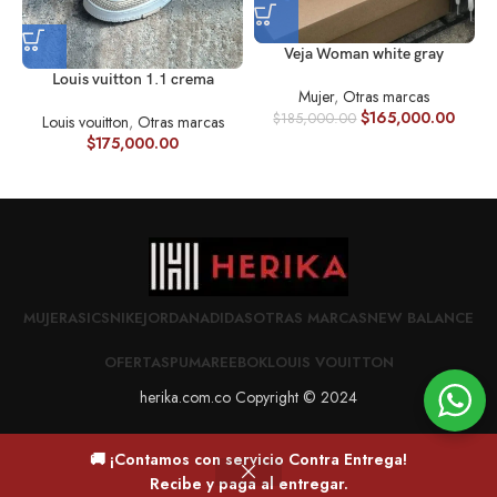
Veja Woman white gray
Louis vuitton 1.1 crema
Mujer
,
Otras marcas
$
165,000.00
$
185,000.00
Louis vouitton
,
Otras marcas
$
175,000.00
MUJER
ASICS
NIKE
JORDAN
ADIDAS
OTRAS MARCAS
NEW BALANCE
OFERTAS
PUMA
REEBOK
LOUIS VOUITTON
herika.com.co Copyright © 2024
🚚 ¡Contamos con servicio Contra Entrega!
0
Recibe y paga al entregar.
Deseos
Carrito
Mi cuenta
Home