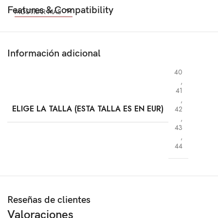
Features & Compatibility
MOSTRAR MÁS
Información adicional
40
,
41
,
ELIGE LA TALLA (ESTA TALLA ES EN EUR)
42
,
43
,
44
Reseñas de clientes
Valoraciones