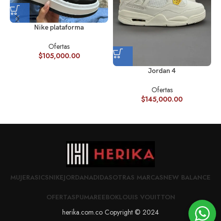
Nike plataforma
Ofertas
$
105,000.00
Jordan 4
Ofertas
$
145,000.00
MUJER
ASICS
NIKE
JORDAN
ADIDAS
OTRAS MARCAS
NEW BALANCE
OFERTAS
PUMA
REEBOK
LOUIS VOUITTON
herika.com.co Copyright © 2024