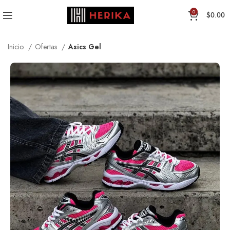
0
$
0.00
Inicio
Ofertas
Asics Gel