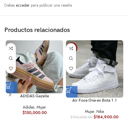
Debes
acceder
para publicar una reseña.
Productos relacionados
-5%
ADIDAS Gazelle
Air Foce One en Bota 1.1
Adidas
,
Mujer
Mujer
,
Nike
$
150,000.00
$
184,900.00
$
195,000.00