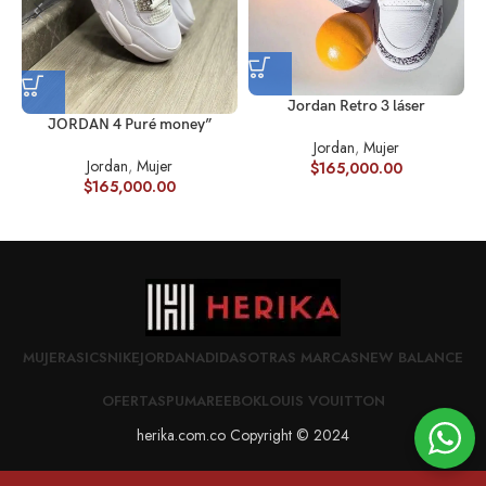
Jordan Retro 3 láser
JORDAN 4 Puré money”
Jordan
,
Mujer
Jordan
,
Mujer
$
165,000.00
$
165,000.00
MUJER
ASICS
NIKE
JORDAN
ADIDAS
OTRAS MARCAS
NEW BALANCE
OFERTAS
PUMA
REEBOK
LOUIS VOUITTON
herika.com.co Copyright © 2024