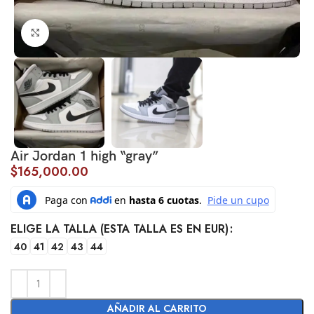
Click to enlarge
Air Jordan 1 high “gray”
$
165,000.00
ELIGE LA TALLA (ESTA TALLA ES EN EUR)
40
41
42
43
44
AÑADIR AL CARRITO