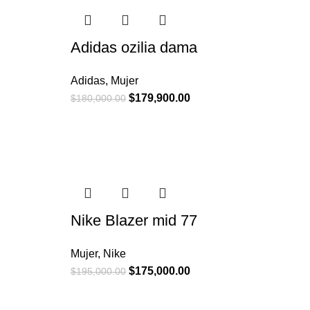
Adidas ozilia dama
Adidas
,
Mujer
$
179,900.00
$
180,000.00
Nike Blazer mid 77
Mujer
,
Nike
$
175,000.00
$
195,000.00