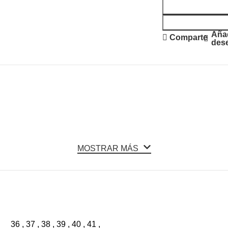
Añad
Comparte
des
MOSTRAR MÁS
36
,
37
,
38
,
39
,
40
,
41
,