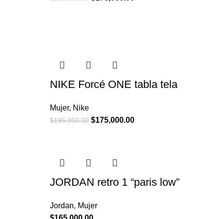
NIKE Forcé ONE tabla tela
Mujer
,
Nike
$
175,000.00
$
195,000.00
JORDAN retro 1 “paris low”
Jordan
,
Mujer
$
165,000.00