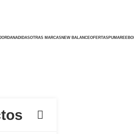
JORDAN
ADIDAS
OTRAS MARCAS
NEW BALANCE
OFERTAS
PUMA
REEBO
herika.com.co Copyright © 2024