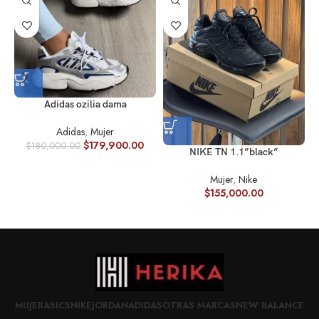
Adidas ozilia dama
Adidas
,
Mujer
$
179,900.00
$
180,000.00
NIKE TN 1.1”black”
Mujer
,
Nike
$
155,000.00
MUJER
ASICS
NIKE
JORDAN
ADIDAS
OTRAS MARCAS
NEW BALANCE